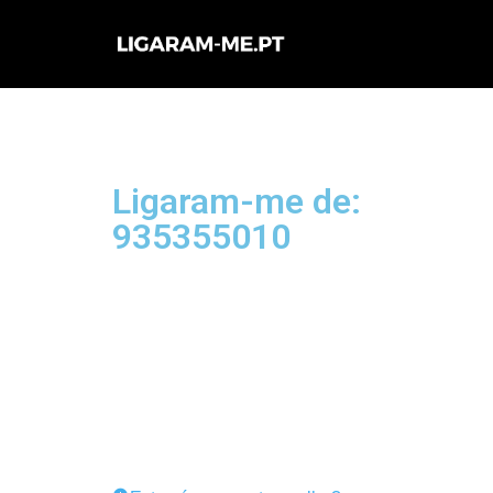
Avançar
para
o
conteúdo
Ligaram-me de:
935355010