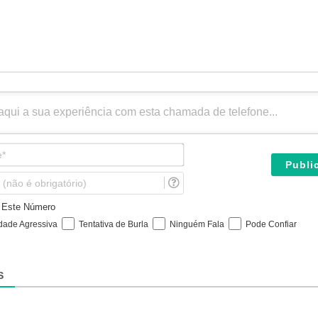
N
o
m
E
e
m
*
a
e Este Número
i
idade Agressiva
Tentativa de Burla
Ninguém Fala
Pode Confiar
l
(
n
ã
S
o
é
o
b