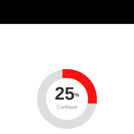
25
%
Confiável