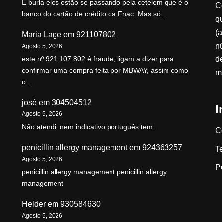
É burla eles estão se passando pela cetelem que é o
C
banco do cartão de crédito da Fnac. Mas só…
qu
(a
Maria Lage
em
921107802
n
Agosto 5, 2026
d
este nº 921 107 802 é fraude, ligam a dizer para
confirmar uma compra feita por MBWAY, assim como
m
o…
josé
em
304504512
I
Agosto 5, 2026
Não atendi, nem indicativo português tem...
C
penicillin allergy management
em
924363257
T
Agosto 5, 2026
P
penicillin allergy management penicillin allergy
management
Helder
em
930584630
Agosto 5, 2026