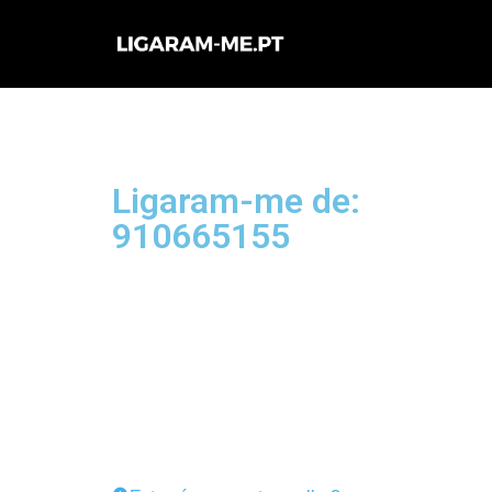
Avançar
para
o
conteúdo
Ligaram-me de:
910665155