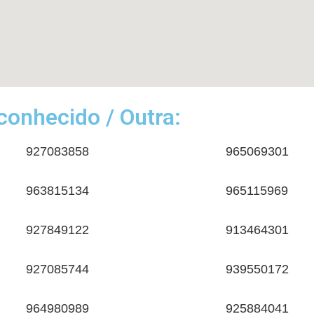
onhecido / Outra:
927083858
965069301
963815134
965115969
927849122
913464301
927085744
939550172
964980989
925884041