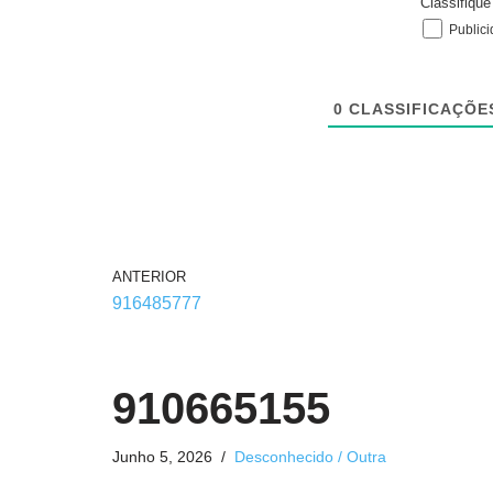
Classifiqu
Public
0
CLASSIFICAÇÕE
ANTERIOR
916485777
910665155
Junho 5, 2026
Desconhecido / Outra