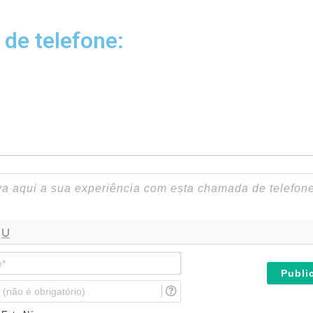
 de telefone:
N
o
m
E
e
m
*
a