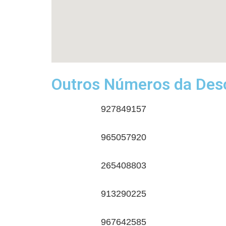
Outros Números da Desc
927849157
965057920
265408803
913290225
967642585