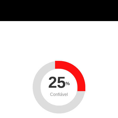
25
%
Confiável