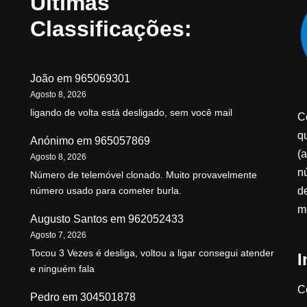
Últimas
Classificações:
João
em
965069301
Agosto 8, 2026
ligando de volta está desligado, sem você mail
C
qu
Anónimo
em
965057869
(a
Agosto 8, 2026
n
Número de telemóvel clonado. Muito provavelmente
d
número usado para cometer burla.
m
Augusto Santos
em
962052433
Agosto 7, 2026
Tocou 3 Vezes é desliga, voltou a ligar consegui atender
I
e ninguém fala
C
Pedro
em
304501878