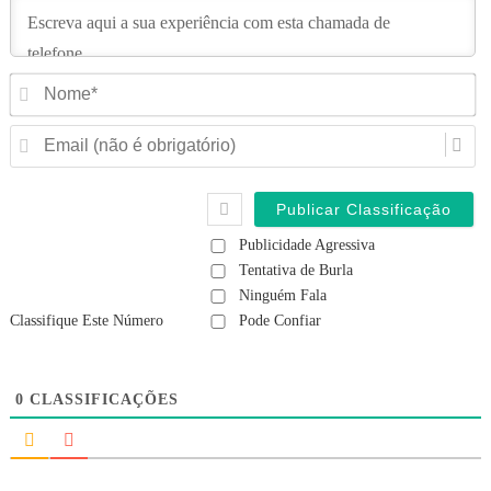
N
Em
(n
é
ob
Publicidade Agressiva
Tentativa de Burla
Ninguém Fala
Classifique Este Número
Pode Confiar
0
CLASSIFICAÇÕES