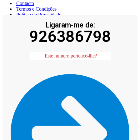
Contacto
Termos e Condições
Política de Privacidade
Ligaram-me de:
926386798
25
Confiável
Este número pertence-lhe?
%