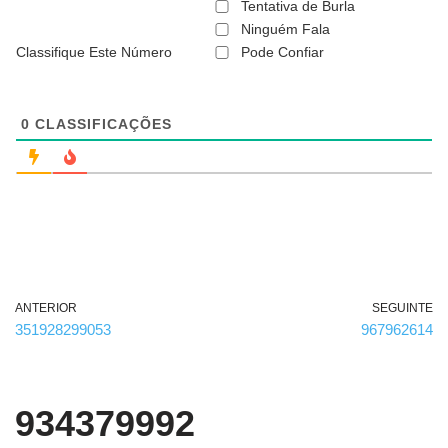
ã
Tentativa de Burla
o
Ninguém Fala
é
Classifique Este Número
Pode Confiar
o
b
r
i
g
0
CLASSIFICAÇÕES
a
t
ó
r
i
o
)
ANTERIOR
SEGUINTE
351928299053
967962614
934379992