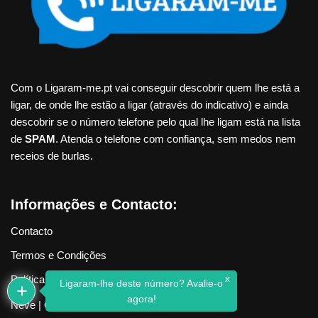
Com o Ligaram-me.pt vai conseguir descobrir quem lhe está a
ligar, de onde lhe estão a ligar (através do indicativo) e ainda
descobrir se o número telefone pelo qual lhe ligam está na lista
de
SPAM
. Atenda o telefone com confiança, sem medos nem
receios de burlas.
Informações e Contacto:
Contacto
Termos e Condições
x
Política de Privacidade
Ligaram-lhe deste número? Avalie-o
agora!
Neve
| Criado com
WordPress