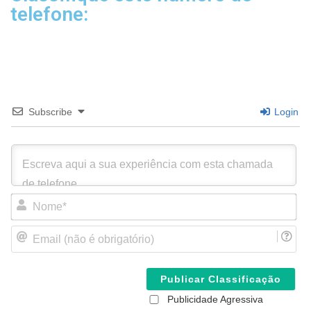
telefone:
Subscribe
Login
N
o
m
E
e
m
*
a
i
l
(
Publicidade Agressiva
n