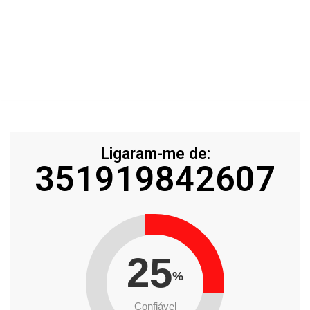
Ligaram-me de:
351919842607
25
%
Confiável