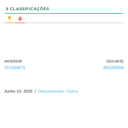
i
g
0
CLASSIFICAÇÕES
a
t
ó
r
i
o
)
ANTERIOR
SEGUINTE
915269879
961094094
Junho 14, 2026
Desconhecido / Outra