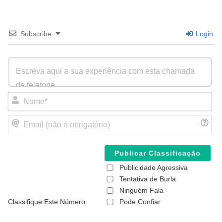
Subscribe
Login
N
o
m
E
e
m
*
a
i
l
(
Publicidade Agressiva
n
ã
Tentativa de Burla
o
Ninguém Fala
é
Classifique Este Número
Pode Confiar
o
b
r