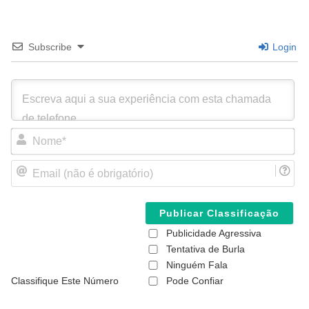
Subscribe
Login
N
o
m
E
e
m
*
a
i
l
(
Publicidade Agressiva
n
ã
Tentativa de Burla
o
Ninguém Fala
é
Classifique Este Número
Pode Confiar
o
b
r