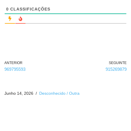
i
g
0
CLASSIFICAÇÕES
a
t
ó
r
i
o
)
ANTERIOR
SEGUINTE
969795593
915269879
Junho 14, 2026
Desconhecido / Outra