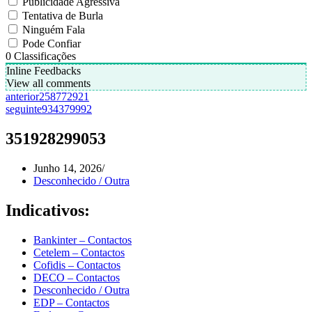
Publicidade Agressiva
Tentativa de Burla
Ninguém Fala
Pode Confiar
0
Classificações
Inline Feedbacks
View all comments
anterior
258772921
seguinte
934379992
351928299053
Junho 14, 2026
Desconhecido / Outra
Indicativos:
Bankinter – Contactos
Cetelem – Contactos
Cofidis – Contactos
DECO – Contactos
Desconhecido / Outra
EDP – Contactos