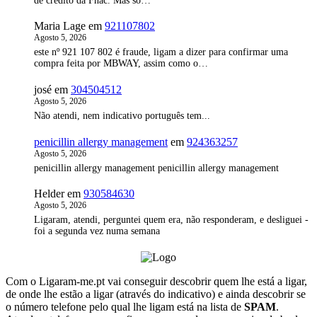
de crédito da Fnac. Mas só…
Maria Lage
em
921107802
Agosto 5, 2026
este nº 921 107 802 é fraude, ligam a dizer para confirmar uma
compra feita por MBWAY, assim como o…
josé
em
304504512
Agosto 5, 2026
Não atendi, nem indicativo português tem...
penicillin allergy management
em
924363257
Agosto 5, 2026
penicillin allergy management penicillin allergy management
Helder
em
930584630
Agosto 5, 2026
Ligaram, atendi, perguntei quem era, não responderam, e desliguei -
foi a segunda vez numa semana
Com o Ligaram-me.pt vai conseguir descobrir quem lhe está a ligar,
de onde lhe estão a ligar (através do indicativo) e ainda descobrir se
o número telefone pelo qual lhe ligam está na lista de
SPAM
.