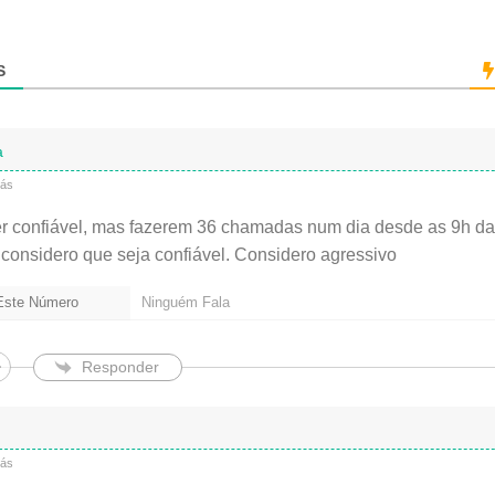
(
n
ã
S
o
é
o
b
a
r
i
rás
g
a
er confiável, mas fazerem 36 chamadas num dia desde as 9h d
t
considero que seja confiável. Considero agressivo
ó
r
i
 Este Número
Ninguém Fala
o
)
Responder
rás