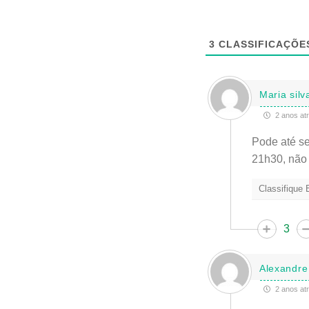
3
CLASSIFICAÇÕE
Maria silv
2 anos at
Pode até s
21h30, não 
Classifique
3
Alexandre
2 anos at