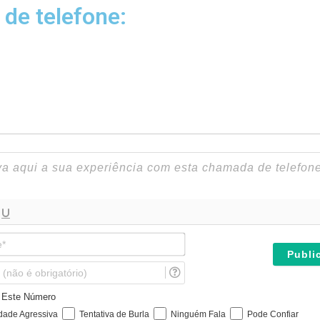
 de telefone:
N
o
m
E
e
m
*
a
e Este Número
i
idade Agressiva
Tentativa de Burla
Ninguém Fala
Pode Confiar
l