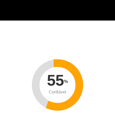
55
%
Confiável