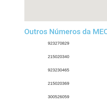
Outros Números da MEO
923270829
215020340
923230465
215020369
300526059