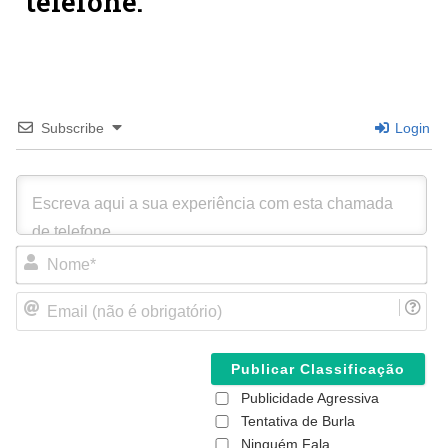
telefone:
Subscribe
Login
N
o
m
E
e
m
*
a
i
l
(
Publicidade Agressiva
n
ã
Tentativa de Burla
o
Ninguém Fala