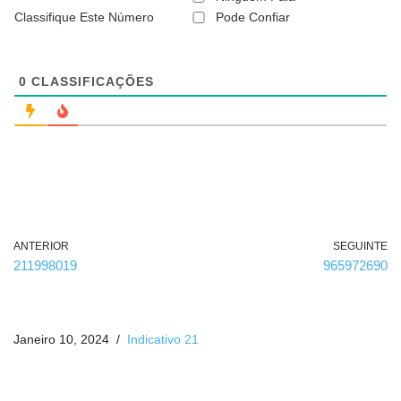
é
Classifique Este Número
Pode Confiar
o
b
r
i
g
0
CLASSIFICAÇÕES
a
t
ó
r
i
o
)
ANTERIOR
SEGUINTE
211998019
965972690
Janeiro 10, 2024
Indicativo 21