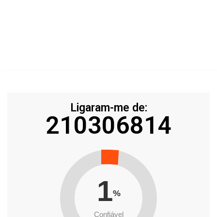
Ligaram-me de:
210306814
1
%
Confiável