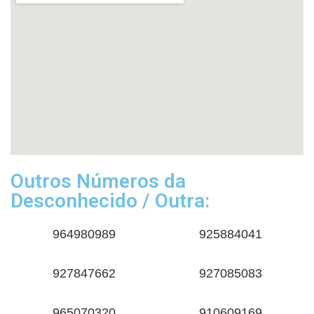
Outros Números da
Desconhecido / Outra:
964980989
925884041
927847662
927085083
965070320
910609169