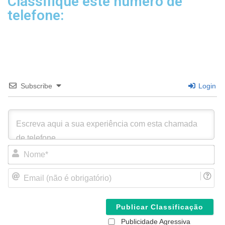
Classifique este número de
telefone:
Subscribe
Login
N
o
m
E
e
m
*
a
i
l
(
Publicidade Agressiva
n