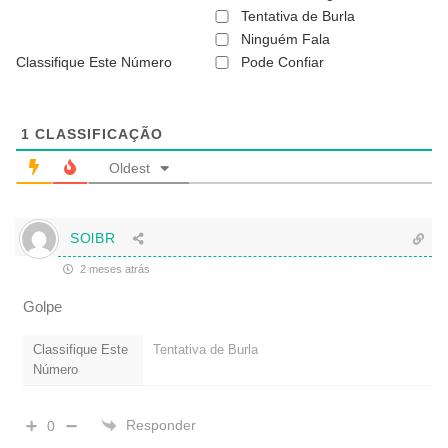
ã
Tentativa de Burla
o
Ninguém Fala
é
Classifique Este Número
Pode Confiar
o
b
r
i
g
1
CLASSIFICAÇÃO
a
t
Oldest
ó
r
i
o
SOlBR
)
2 meses atrás
Golpe
Classifique Este
Tentativa de Burla
Número
Responder
0