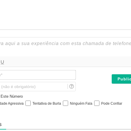
N
o
m
E
e
m
*
a
e Este Número
i
idade Agressiva
Tentativa de Burla
Ninguém Fala
Pode Confiar
l
(
n
ã
S
o