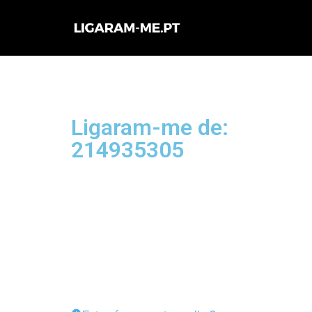
Avançar
para
o
conteúdo
Ligaram-me de:
214935305