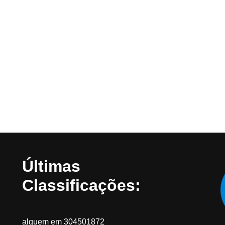
Últimas
Classificações:
alguem
em
304501872