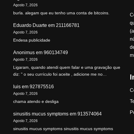
Agosto 7, 2026
burla. alegam que eu tenho uma conta de bitcoins.
C
qu
Eduardo Duarte
em
211166781
(a
Agosto 7, 2026
n
Endesa publicidade
d
Anonimus
em
960134749
m
Agosto 7, 2026
Ligaram, quando atendi quem falar e uma gravação que
diz: " o seu currículo foi aceite , adicione me no…
I
luis
em
927875516
C
Agosto 7, 2026
T
chama atendo e desliga
P
sinusitis mucus symptoms
em
913574064
Agosto 7, 2026
sinusitis mucus symptoms sinusitis mucus symptoms