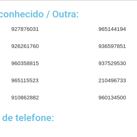
onhecido / Outra:
927876031
965144194
926261760
936597851
960358815
937529530
965115523
210496733
910862882
960134500
 de telefone: