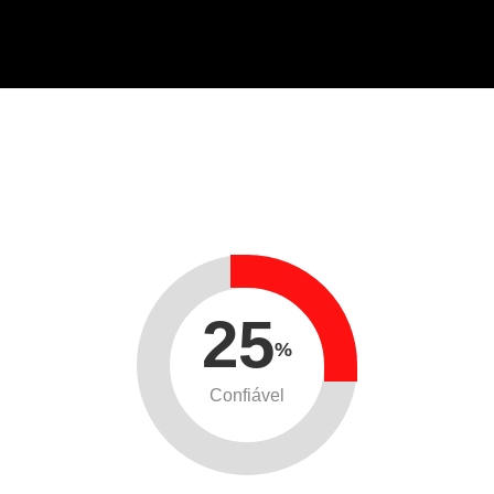
25
%
Confiável