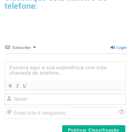
telefone:
Subscribe
Login
N
o
m
E
e
m
*
a
i
l