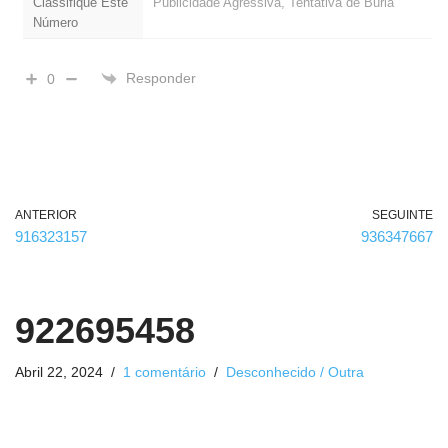
Classifique Este
Publicidade Agressiva, Tentativa de Burla
Número
Responder
0
ANTERIOR
SEGUINTE
916323157
936347667
922695458
Abril 22, 2024
1 comentário
Desconhecido / Outra