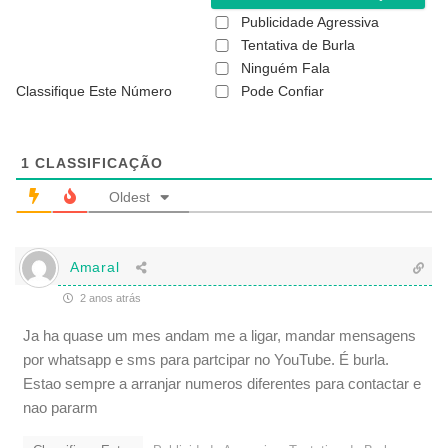
(
Publicidade Agressiva
n
ã
Tentativa de Burla
o
Ninguém Fala
é
Classifique Este Número
Pode Confiar
o
b
r
i
g
1
CLASSIFICAÇÃO
a
t
Oldest
ó
r
i
o
Amaral
)
2 anos atrás
Ja ha quase um mes andam me a ligar, mandar mensagens
por whatsapp e sms para partcipar no YouTube. É burla.
Estao sempre a arranjar numeros diferentes para contactar e
nao pararm