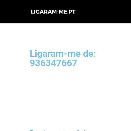
Avançar
para
o
conteúdo
Ligaram-me de:
936347667