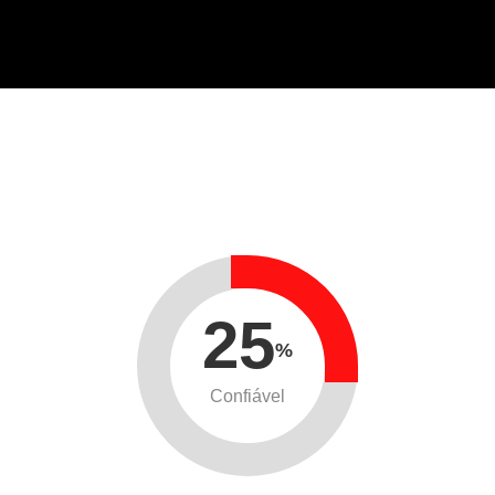
25
%
Confiável