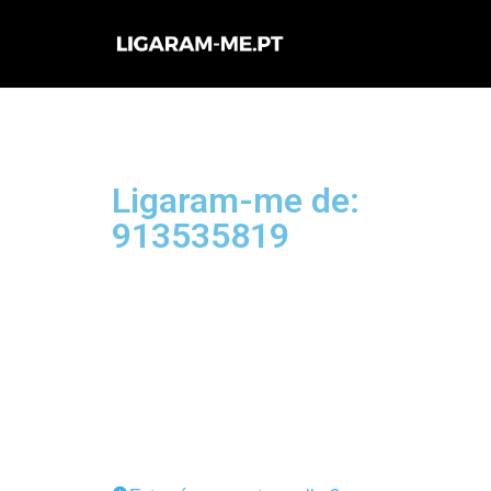
Avançar
para
o
conteúdo
Ligaram-me de:
913535819