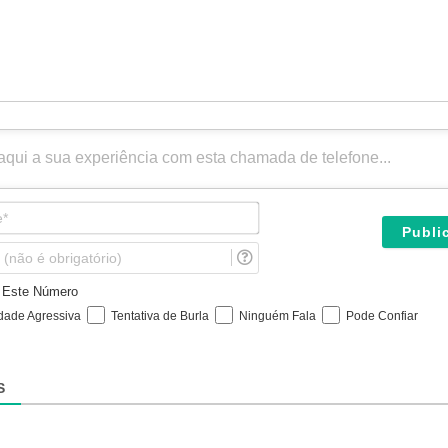
N
o
m
E
e
m
*
a
e Este Número
i
idade Agressiva
Tentativa de Burla
Ninguém Fala
Pode Confiar
l
(
n
ã
S
o
é
o
b