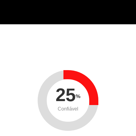
25
%
Confiável