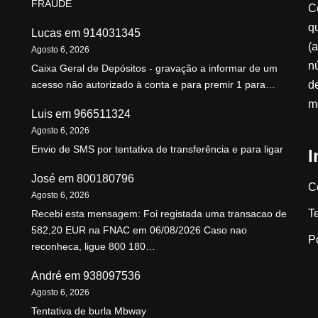
FRAUDE
C
qu
Lucas
em
914031345
(a
Agosto 6, 2026
n
Caixa Geral de Depósitos - gravação a informar de um
d
acesso não autorizado à conta e para premir 1 para…
m
Luis
em
966511324
Agosto 6, 2026
Envio de SMS por tentativa de transferência e para ligar
I
José
em
800180796
C
Agosto 6, 2026
T
Recebi esta mensagem: Foi registada uma transacao de
582,20 EUR na FNAC em 06/08/2026 Caso nao
P
reconheca, ligue 800 180…
André
em
938097536
Agosto 6, 2026
Tentativa de burla Mbway