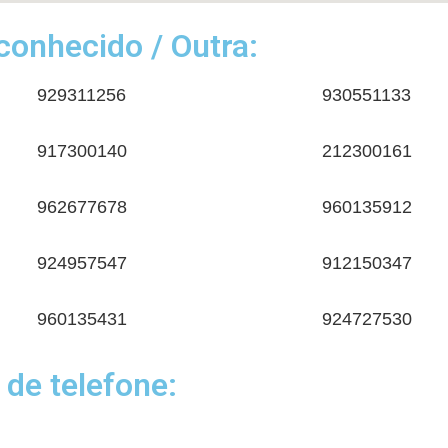
onhecido / Outra:
929311256
930551133
917300140
212300161
962677678
960135912
924957547
912150347
960135431
924727530
 de telefone: