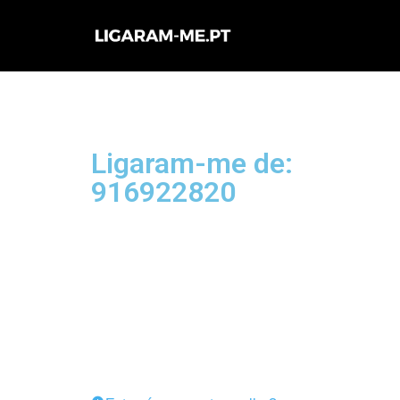
Avançar
para
o
conteúdo
Ligaram-me de:
916922820