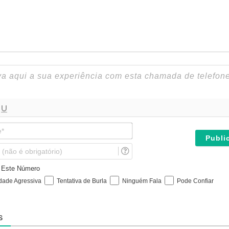
N
o
m
E
e
m
*
a
e Este Número
i
idade Agressiva
Tentativa de Burla
Ninguém Fala
Pode Confiar
l
(
n
ã
S
o