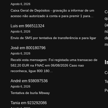
Agosto 6, 2026
Caixa Geral de Depósitos - gravação a informar de um
C
acesso não autorizado à conta e para premir 1 para…
qu
(a
Luis
em
966511324
n
Agosto 6, 2026
d
Envio de SMS por tentativa de transferência e para ligar
m
José
em
800180796
Agosto 6, 2026
Recebi esta mensagem: Foi registada uma transacao de
I
582,20 EUR na FNAC em 06/08/2026 Caso nao
reconheca, ligue 800 180…
C
André
em
938097536
T
Agosto 6, 2026
P
Tentativa de burla Mbway
Tania
em
923292086