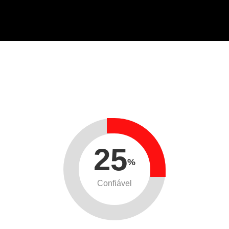
25
%
Confiável