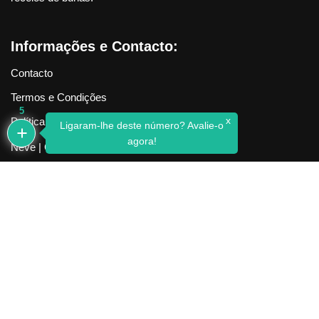
Informações e Contacto:
Contacto
Termos e Condições
5
x
Política de Privacidade
Ligaram-lhe deste número? Avalie-o
agora!
Neve
| Criado com
WordPress