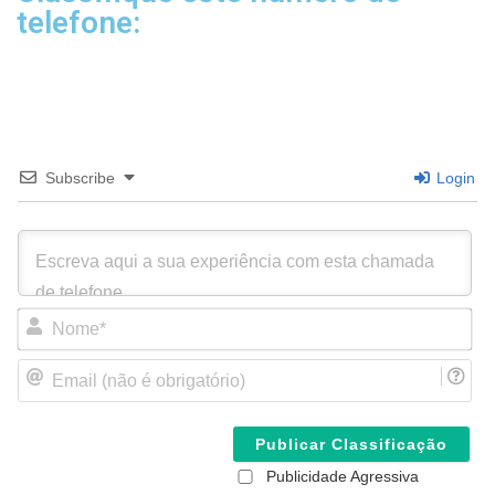
telefone:
Subscribe
Login
N
o
m
E
e
m
*
a
i
l
(
Publicidade Agressiva
n