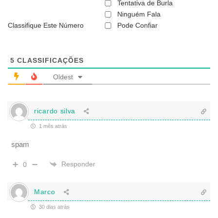
ã
Tentativa de Burla
o
Ninguém Fala
é
Classifique Este Número
Pode Confiar
o
b
r
i
g
5
CLASSIFICAÇÕES
a
t
Oldest
ó
r
i
o
ricardo silva
)
1 mês atrás
spam
Responder
0
Marco
30 dias atrás