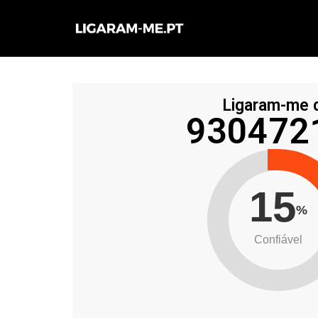
Avançar
para
o
conteúdo
Ligaram-me 
930472
15
%
Confiável