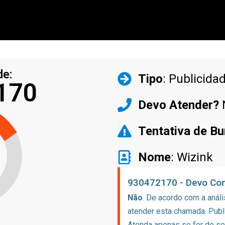
de:
Tipo
: Publicida
170
Devo Atender?
Tentativa de Bu
Nome
: Wizink
930472170 - Devo Con
Não
. De acordo com a análi
atender esta chamada. Publ
Atenda apenas se for do seu