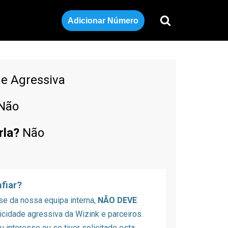
Adicionar Número
de Agressiva
Não
rla?
Não
fiar?
se da nossa equipa interna,
NÃO DEVE
icidade agressiva da Wizink e parceiros.
 interesse ou se tiver solicitado esta