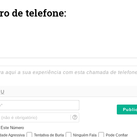
ro de telefone:
N
o
m
E
e
m
*
a
e Este Número
i
idade Agressiva
Tentativa de Burla
Ninguém Fala
Pode Confiar
l