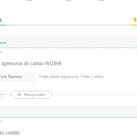
(
n
ã
S
o
é
o
b
eto
r
i
ás
g
a
 agressiva do cartao WIZINK
t
ó
 Este Número
Publicidade Agressiva, Pode Confiar
r
i
o
)
Responder
ás
ão crédito