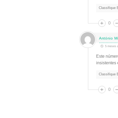
Classifique
0
António M
5 meses a
Este númer
insistentes
Classifique
0