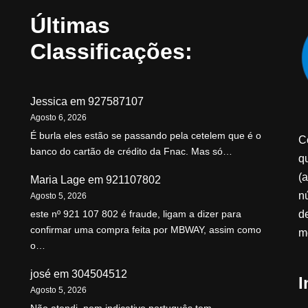
Últimas
Classificações:
Jessica
em
927587107
Agosto 6, 2026
É burla eles estão se passando pela cetelem que é o
C
banco do cartão de crédito da Fnac. Mas só…
qu
(a
Maria Lage
em
921107802
n
Agosto 5, 2026
d
este nº 921 107 802 é fraude, ligam a dizer para
confirmar uma compra feita por MBWAY, assim como
m
o…
josé
em
304504512
I
Agosto 5, 2026