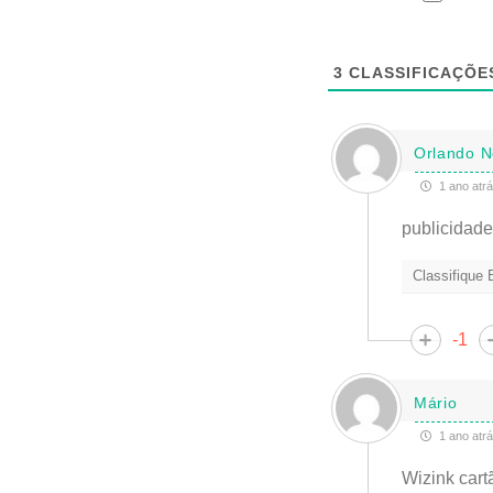
3
CLASSIFICAÇÕE
Orlando N
1 ano atr
publicidade
Classifique
-1
Mário
1 ano atr
Wizink cart