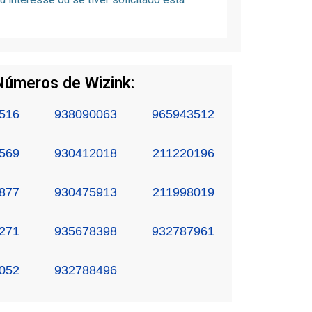
Números de Wizink:
516
938090063
965943512
569
930412018
211220196
877
930475913
211998019
271
935678398
932787961
052
932788496