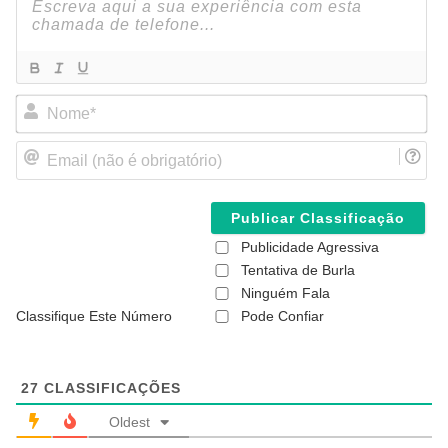
N
o
m
E
e
m
*
a
i
l
(
Publicidade Agressiva
n
ã
Tentativa de Burla
o
Ninguém Fala
é
Classifique Este Número
Pode Confiar
o
b
r
i
g
27
CLASSIFICAÇÕES
a
t
Oldest
ó