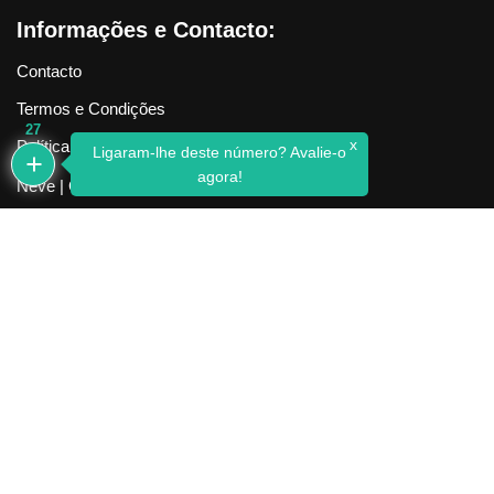
Informações e Contacto:
Contacto
Termos e Condições
27
x
Política de Privacidade
Ligaram-lhe deste número? Avalie-o
agora!
Neve
| Criado com
WordPress