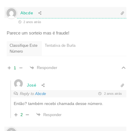
r
i
o
Abcde
)
2 anos atrás
Parece um sorteio mas é fraude!
Classifique Este
Tentativa de Burla
Número
Responder
1
José
Reply to
Abcde
2 anos atrás
Então? também recebi chamada desse número.
2
Responder