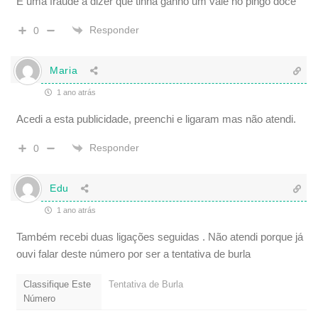
É uma fraude a dizer que tinha ganho um vale no pingo doce
Responder
0
Maria
1 ano atrás
Acedi a esta publicidade, preenchi e ligaram mas não atendi.
Responder
0
Edu
1 ano atrás
Também recebi duas ligações seguidas . Não atendi porque já
ouvi falar deste número por ser a tentativa de burla
Classifique Este
Tentativa de Burla
Número