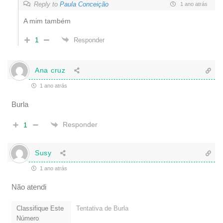
Reply to
Paula Conceição
1 ano atrás
A mim também
1
Responder
Ana cruz
1 ano atrás
Burla
Responder
1
Susy
1 ano atrás
Não atendi
Classifique Este
Tentativa de Burla
Número