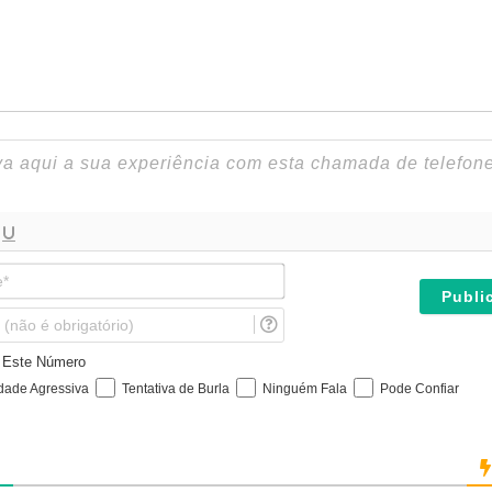
N
o
m
E
e
m
*
a
e Este Número
i
idade Agressiva
Tentativa de Burla
Ninguém Fala
Pode Confiar
l
(
n
ã
o