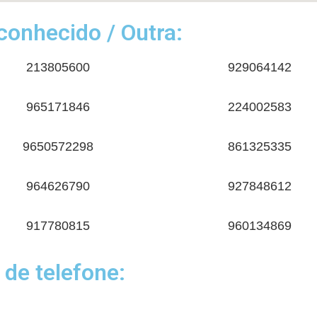
onhecido / Outra:
213805600
929064142
965171846
224002583
9650572298
861325335
964626790
927848612
917780815
960134869
 de telefone: