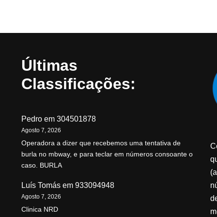
Últimas
Classificações:
Pedro
em
304501878
Agosto 7, 2026
Operadora a dizer que recebemos uma tentativa de
C
burla no mbway, e para teclar em números consoante o
qu
caso. BURLA
(a
n
Luís Tomás
em
933094948
Agosto 7, 2026
d
Clinica NRD
m