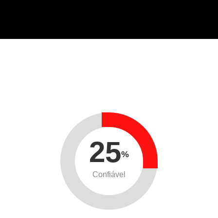
25
%
Confiável