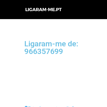
Avançar
para
o
conteúdo
Ligaram-me de:
966357699