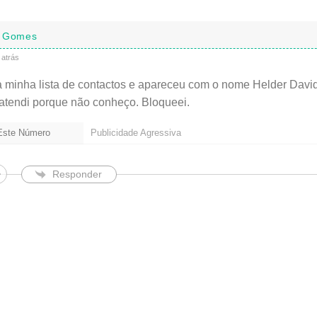
é
o
b
a Gomes
r
i
atrás
g
a
 minha lista de contactos e apareceu com o nome Helder Davi
t
atendi porque não conheço. Bloqueei.
ó
r
i
 Este Número
Publicidade Agressiva
o
)
Responder