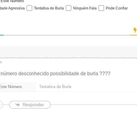
e Este Número
i
idade Agressiva
Tentativa de Burla
Ninguém Fala
Pode Confiar
l
(
n
ã
o
é
o
b
r
i
ás
g
a
número desconhecido possibilidade de burla ????
t
ó
 Este Número
Tentativa de Burla
r
i
o
)
Responder