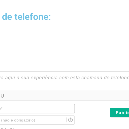
 de telefone:
N
o
m
E
e
m
*
a