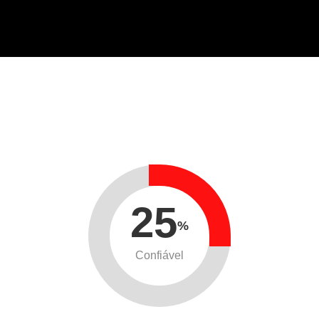
25
%
Confiável