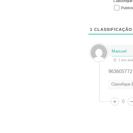
Classifiqu
Public
1
CLASSIFICAÇÃO
Manuel
1 ano atr
963605772 
Classifique
0