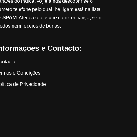
través do indicativo) e ainda descobrir se o
úmero telefone pelo qual lhe ligam está na lista
e
SPAM
. Atenda o telefone com confiança, sem
edos nem receios de burlas.
nformações e Contacto:
ontacto
ermos e Condições
olítica de Privacidade