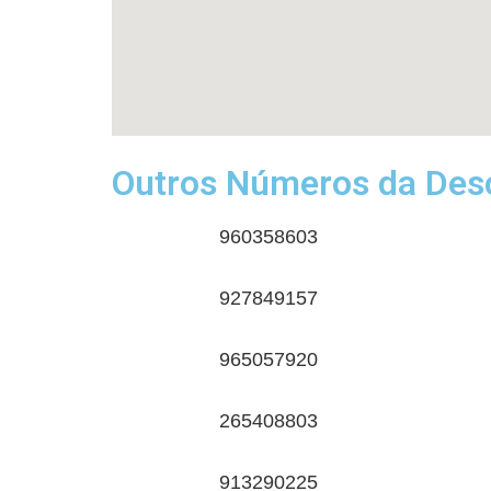
Outros Números da Desc
960358603
927849157
965057920
265408803
913290225