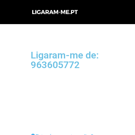
Avançar
para
o
conteúdo
Ligaram-me de:
963605772