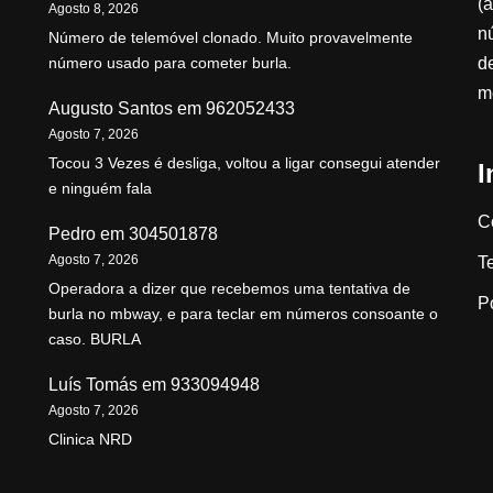
(a
Agosto 8, 2026
n
Número de telemóvel clonado. Muito provavelmente
d
número usado para cometer burla.
m
Augusto Santos
em
962052433
Agosto 7, 2026
Tocou 3 Vezes é desliga, voltou a ligar consegui atender
I
e ninguém fala
C
Pedro
em
304501878
Agosto 7, 2026
T
Operadora a dizer que recebemos uma tentativa de
P
burla no mbway, e para teclar em números consoante o
caso. BURLA
Luís Tomás
em
933094948
Agosto 7, 2026
Clinica NRD