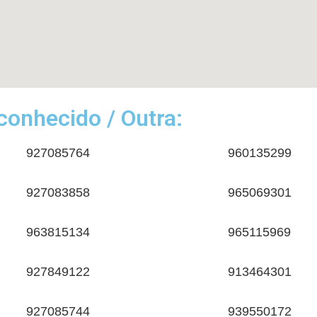
onhecido / Outra:
927085764
960135299
927083858
965069301
963815134
965115969
927849122
913464301
927085744
939550172