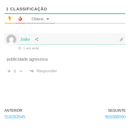
i
g
1
CLASSIFICAÇÃO
a
t
Oldest
ó
r
i
o
João
)
1 ano atrás
publicidade agressiva
Responder
0
ANTERIOR
SEGUINTE
918283545
965088090