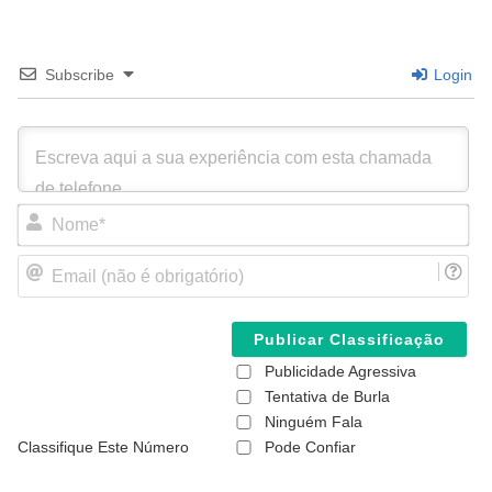
Subscribe
Login
N
o
m
E
e
m
*
a
i
l
(
Publicidade Agressiva
n
ã
Tentativa de Burla
o
Ninguém Fala
é
Classifique Este Número
Pode Confiar
o
b
r