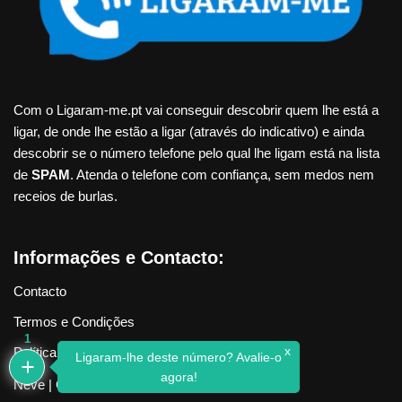
Com o Ligaram-me.pt vai conseguir descobrir quem lhe está a
ligar, de onde lhe estão a ligar (através do indicativo) e ainda
descobrir se o número telefone pelo qual lhe ligam está na lista
de
SPAM
. Atenda o telefone com confiança, sem medos nem
receios de burlas.
Informações e Contacto:
Contacto
Termos e Condições
1
x
Política de Privacidade
Ligaram-lhe deste número? Avalie-o
agora!
Neve
| Criado com
WordPress