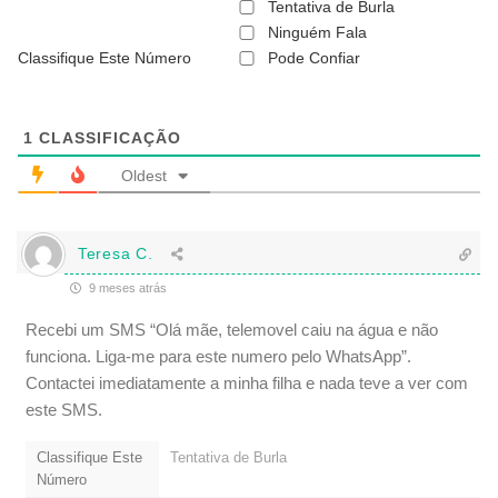
ã
Tentativa de Burla
o
Ninguém Fala
é
Classifique Este Número
Pode Confiar
o
b
r
i
g
1
CLASSIFICAÇÃO
a
t
Oldest
ó
r
i
o
Teresa C.
)
9 meses atrás
Recebi um SMS “Olá mãe, telemovel caiu na água e não
funciona. Liga-me para este numero pelo WhatsApp”.
Contactei imediatamente a minha filha e nada teve a ver com
este SMS.
Classifique Este
Tentativa de Burla
Número