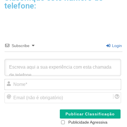
telefone:
Subscribe
Login
N
o
m
E
e
m
*
a
i
l
(
Publicidade Agressiva
n