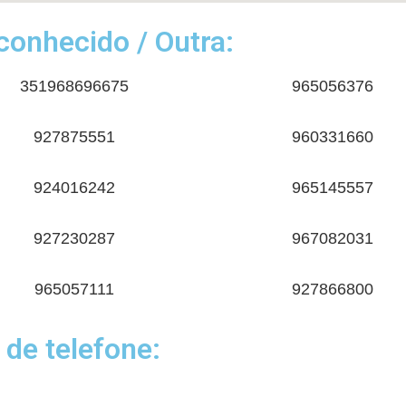
onhecido / Outra:
351968696675
965056376
927875551
960331660
924016242
965145557
927230287
967082031
965057111
927866800
 de telefone: