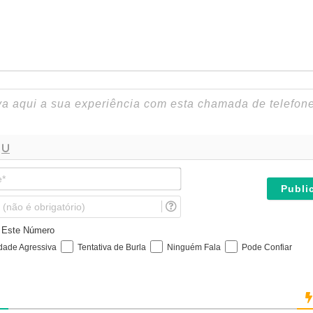
N
o
m
E
e
m
*
a
e Este Número
i
idade Agressiva
Tentativa de Burla
Ninguém Fala
Pode Confiar
l
(
n
ã
o