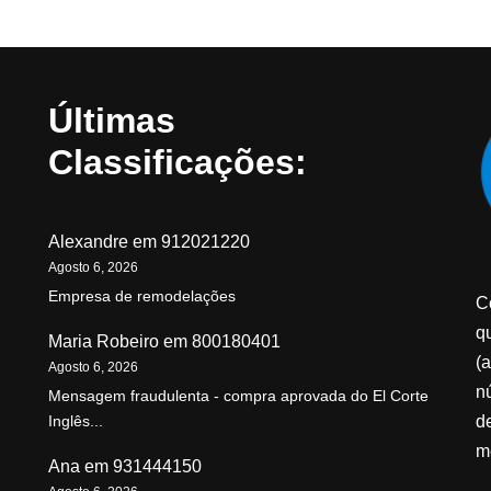
Últimas
Classificações:
Alexandre
em
912021220
Agosto 6, 2026
Empresa de remodelações
C
qu
Maria Robeiro
em
800180401
(a
Agosto 6, 2026
n
Mensagem fraudulenta - compra aprovada do El Corte
d
Inglês...
m
Ana
em
931444150