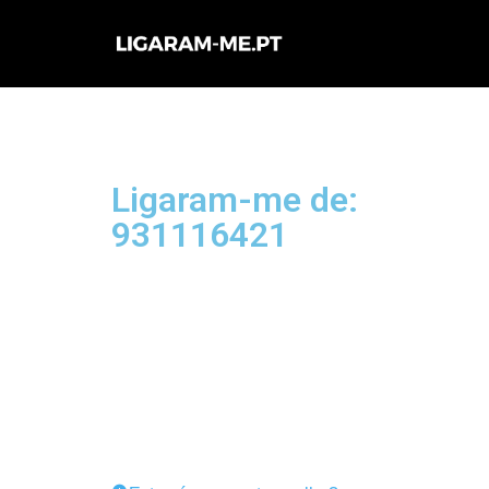
Avançar
para
o
conteúdo
Ligaram-me de:
931116421