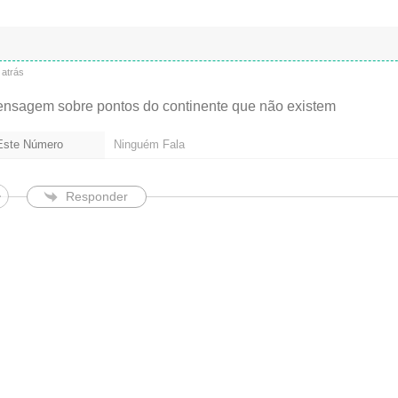
é
o
b
r
i
atrás
g
a
ensagem sobre pontos do continente que não existem
t
ó
 Este Número
Ninguém Fala
r
i
o
)
Responder