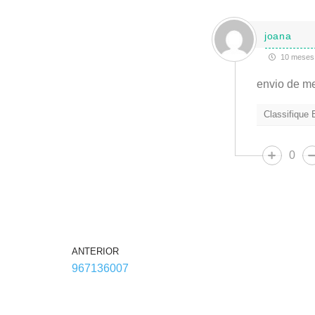
joana
10 meses 
envio de m
Classifique
0
ANTERIOR
967136007