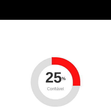
25
%
Confiável