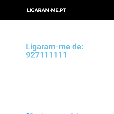
Avançar
para
o
conteúdo
Ligaram-me de:
927111111