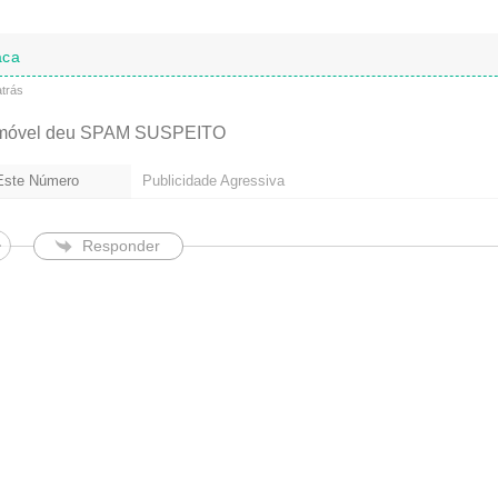
é
o
b
aca
r
i
trás
g
a
emóvel deu SPAM SUSPEITO
t
ó
 Este Número
Publicidade Agressiva
r
i
o
)
Responder