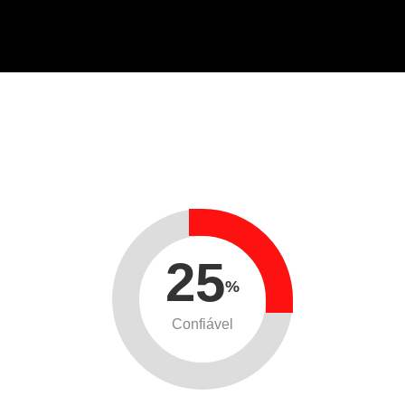
25
%
Confiável