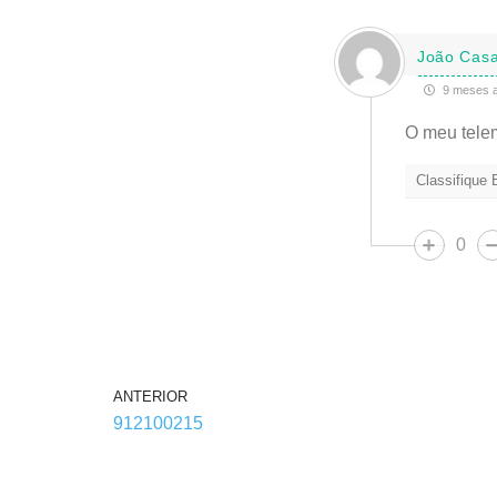
João Cas
9 meses a
O meu tel
Classifique
0
ANTERIOR
912100215