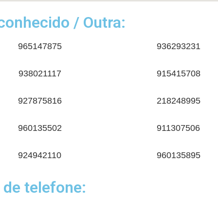
onhecido / Outra:
965147875
936293231
938021117
915415708
927875816
218248995
960135502
911307506
924942110
960135895
 de telefone: