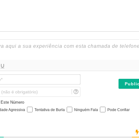
N
o
m
E
e
m
*
a
e Este Número
i
idade Agressiva
Tentativa de Burla
Ninguém Fala
Pode Confiar
l
(
n
ã
o