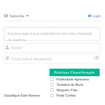
Subscribe
Login
N
o
m
E
e
m
*
a
i
l
(
Publicidade Agressiva
n
ã
Tentativa de Burla
o
Ninguém Fala
é
Classifique Este Número
Pode Confiar
o
b
r