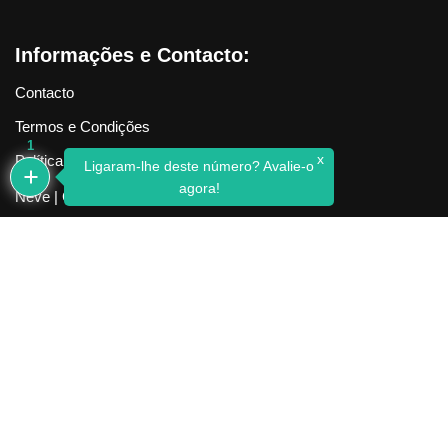
Informações e Contacto:
Contacto
Termos e Condições
1
x
Política de Privacidade
Ligaram-lhe deste número? Avalie-o
agora!
Neve
| Criado com
WordPress