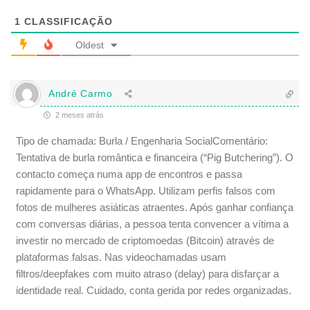
i
g
1
CLASSIFICAÇÃO
a
t
Oldest
ó
r
i
o
André Carmo
)
2 meses atrás
Tipo de chamada: Burla / Engenharia SocialComentário:
Tentativa de burla romântica e financeira (“Pig Butchering”). O
contacto começa numa app de encontros e passa
rapidamente para o WhatsApp. Utilizam perfis falsos com
fotos de mulheres asiáticas atraentes. Após ganhar confiança
com conversas diárias, a pessoa tenta convencer a vítima a
investir no mercado de criptomoedas (Bitcoin) através de
plataformas falsas. Nas videochamadas usam
filtros/deepfakes com muito atraso (delay) para disfarçar a
identidade real. Cuidado, conta gerida por redes organizadas.