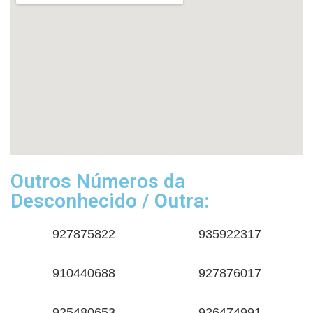
Outros Números da
Desconhecido / Outra:
927875822
935922317
910440688
927876017
925480653
926474991