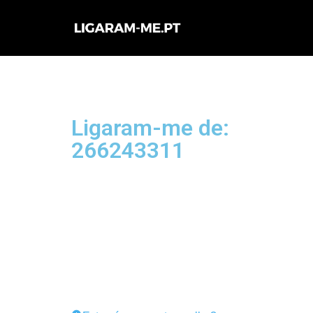
Avançar
para
o
conteúdo
Ligaram-me de:
266243311