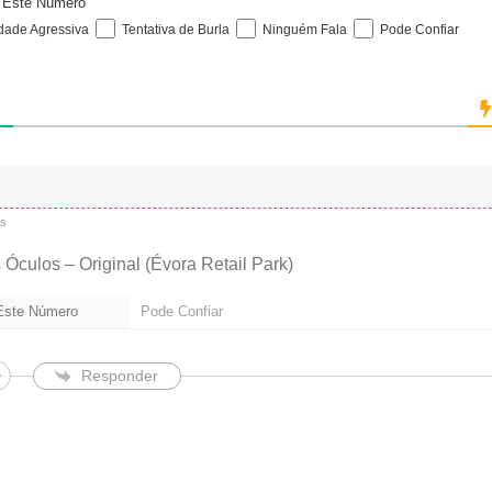
e Este Número
i
idade Agressiva
Tentativa de Burla
Ninguém Fala
Pode Confiar
l
(
n
ã
o
é
o
b
r
i
ás
g
a
 Óculos – Original (Évora Retail Park)
t
ó
 Este Número
Pode Confiar
r
i
o
)
Responder