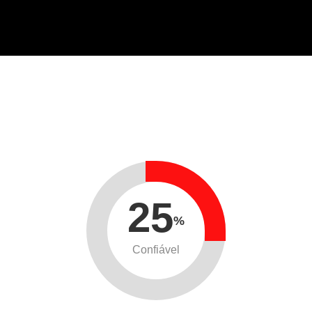
25
%
Confiável