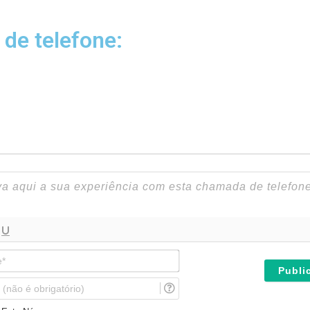
 de telefone:
N
o
m
E
e
m
*
a