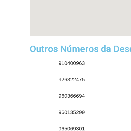
Outros Números da Desc
910400963
926322475
960366694
960135299
965069301