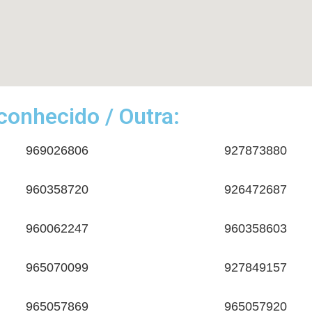
onhecido / Outra:
969026806
927873880
960358720
926472687
960062247
960358603
965070099
927849157
965057869
965057920