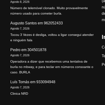
(a
Agosto 8, 2026
n
Número de telemóvel clonado. Muito provavelmente
d
número usado para cometer burla.
m
Augusto Santos
em
962052433
Agosto 7, 2026
Tocou 3 Vezes é desliga, voltou a ligar consegui atender
I
e ninguém fala
C
Pedro
em
304501878
Agosto 7, 2026
T
Operadora a dizer que recebemos uma tentativa de
P
burla no mbway, e para teclar em números consoante o
caso. BURLA
Luís Tomás
em
933094948
Agosto 7, 2026
Clinica NRD