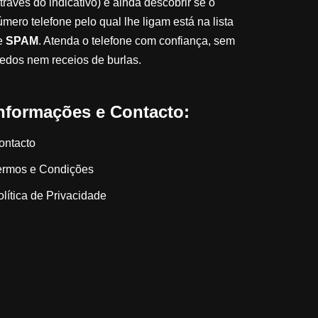
través do indicativo) e ainda descobrir se o
úmero telefone pelo qual lhe ligam está na lista
e
SPAM
. Atenda o telefone com confiança, sem
edos nem receios de burlas.
nformações e Contacto:
ontacto
ermos e Condições
olítica de Privacidade