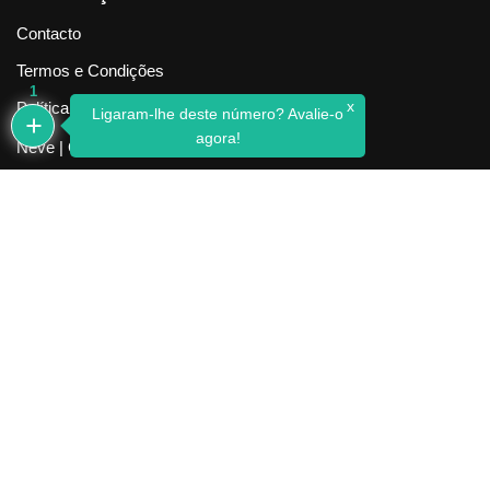
Contacto
Termos e Condições
1
x
Política de Privacidade
Ligaram-lhe deste número? Avalie-o
agora!
Neve
| Criado com
WordPress