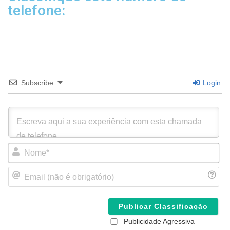
telefone:
Subscribe
Login
N
o
m
E
e
m
*
a
i
l
(
Publicidade Agressiva
n