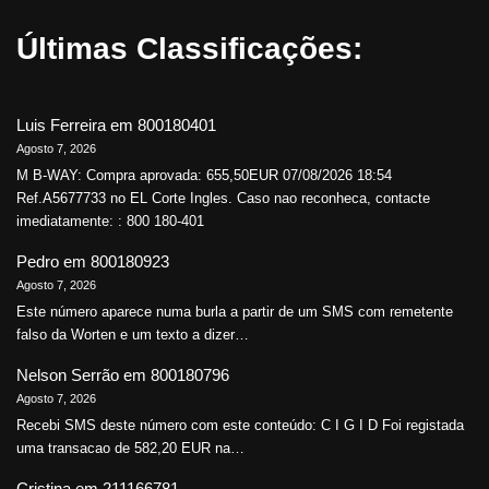
Últimas Classificações:
Luis Ferreira
em
800180401
Agosto 7, 2026
M B-WAY: Compra aprovada: 655,50EUR 07/08/2026 18:54
Ref.A5677733 no EL Corte Ingles. Caso nao reconheca, contacte
imediatamente: : 800 180-401
Pedro
em
800180923
Agosto 7, 2026
Este número aparece numa burla a partir de um SMS com remetente
falso da Worten e um texto a dizer…
Nelson Serrão
em
800180796
Agosto 7, 2026
Recebi SMS deste número com este conteúdo: C I G I D Foi registada
uma transacao de 582,20 EUR na…
Cristina
em
211166781