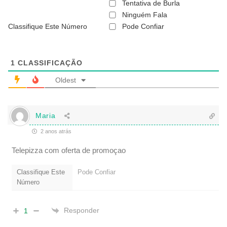
ã
Tentativa de Burla
o
Ninguém Fala
é
Classifique Este Número
Pode Confiar
o
b
r
i
g
1
CLASSIFICAÇÃO
a
t
Oldest
ó
r
i
o
Maria
)
2 anos atrás
Telepizza com oferta de promoçao
Classifique Este
Pode Confiar
Número
Responder
1