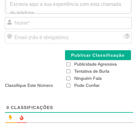
N
o
m
E
e
m
*
a
i
l
(
Publicidade Agressiva
n
ã
Tentativa de Burla
o
Ninguém Fala
é
Classifique Este Número
Pode Confiar
o
b
r
i
g
0
CLASSIFICAÇÕES
a
t
ó
r
i