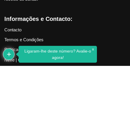
Informações e Contacto:
Contacto
Termos e Condições
x
Política de Privacidade
Ligaram-lhe deste número? Avalie-o
agora!
Neve
| Criado com
WordPress