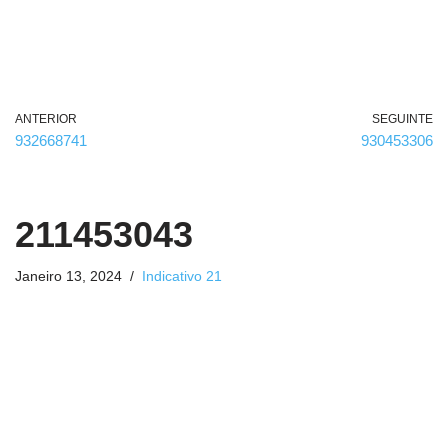
r
i
o
)
ANTERIOR
SEGUINTE
932668741
930453306
211453043
Janeiro 13, 2024
Indicativo 21