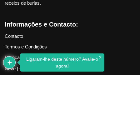
receios de burlas.
Informações e Contacto:
Contacto
Termos e Condições
x
Política de Privacidade
Ligaram-lhe deste número? Avalie-o
agora!
Neve
| Criado com
WordPress