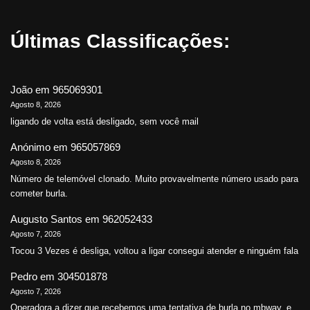
Últimas Classificações:
João
em
965069301
Agosto 8, 2026
ligando de volta está desligado, sem você mail
Anónimo
em
965057869
Agosto 8, 2026
Número de telemóvel clonado. Muito provavelmente número usado para
cometer burla.
Augusto Santos
em
962052433
Agosto 7, 2026
Tocou 3 Vezes é desliga, voltou a ligar consegui atender e ninguém fala
Pedro
em
304501878
Agosto 7, 2026
Operadora a dizer que recebemos uma tentativa de burla no mbway, e