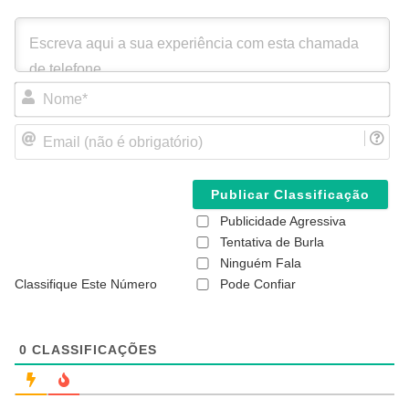
N
o
m
E
e
m
*
a
i
l
(
Publicidade Agressiva
n
ã
Tentativa de Burla
o
Ninguém Fala
é
Classifique Este Número
Pode Confiar
o
b
r
i
g
0
CLASSIFICAÇÕES
a
t
ó