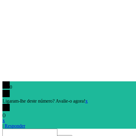
0
Ligaram-lhe deste número? Avalie-o agora!
x
(
)
x
|
Responder