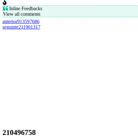
Inline Feedbacks
View all comments
anterior
913597686
seguinte
211901317
210496758