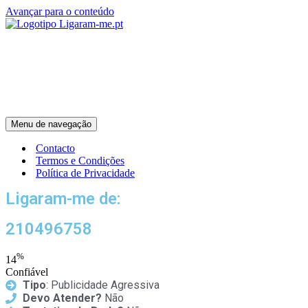
Avançar para o conteúdo
Menu de navegação
Contacto
Termos e Condições
Política de Privacidade
Ligaram-me de:
210496758
%
14
Confiável
Tipo
: Publicidade Agressiva
Devo Atender?
Não