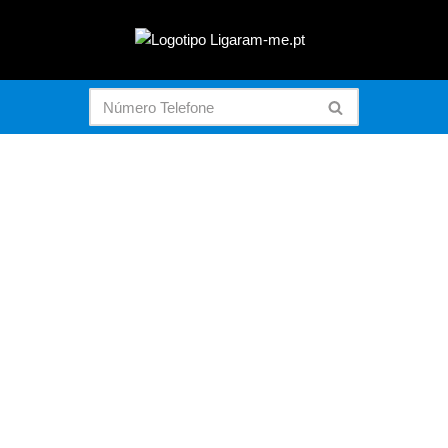
Avançar
para
o
conteúdo