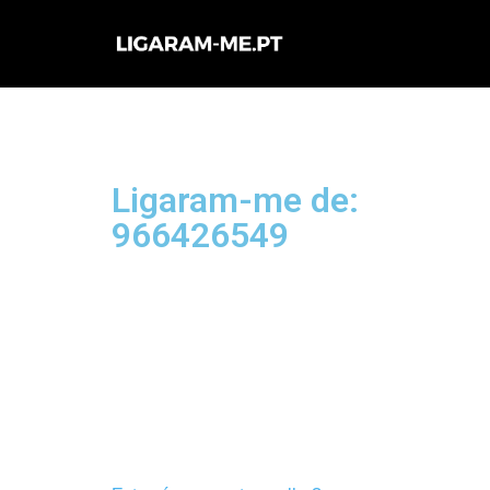
Avançar
para
o
conteúdo
Ligaram-me de:
966426549