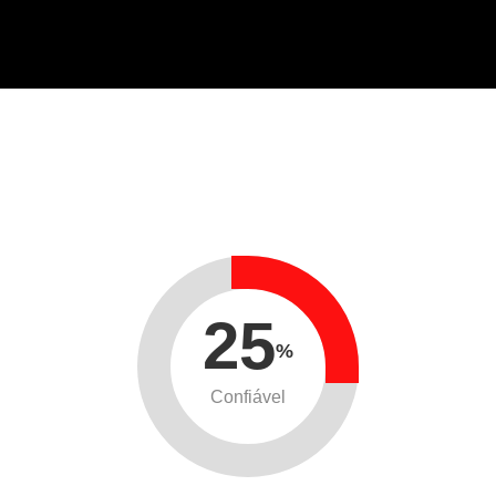
25
%
Confiável