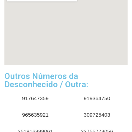
Outros Números da
Desconhecido / Outra:
917647359
919364750
965635921
309725403
351916999061
33755773056