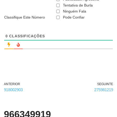
ã
Tentativa de Burla
o
Ninguém Fala
é
o
Classifique Este Número
Pode Confiar
b
r
i
g
0
CLASSIFICAÇÕES
a
t
ó
r
i
o
)
ANTERIOR
SEGUINTE
918002903
275981219
966349919