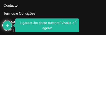
Contacto
Termos e Condições
x
Política de Privacidade
Ligaram-lhe deste número? Avalie-o
agora!
Neve
| Criado com
WordPress