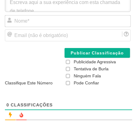
N
o
m
E
e
m
*
a
i
l
(
Publicidade Agressiva
n
ã
Tentativa de Burla
o
Ninguém Fala
é
Classifique Este Número
Pode Confiar
o
b
r
i
g
0
CLASSIFICAÇÕES
a
t
ó
r
i
o