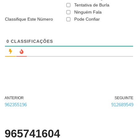
ã
Tentativa de Burla
o
Ninguém Fala
é
Classifique Este Número
Pode Confiar
o
b
r
i
g
0
CLASSIFICAÇÕES
a
t
ó
r
i
o
)
ANTERIOR
SEGUINTE
962355196
912689549
965741604