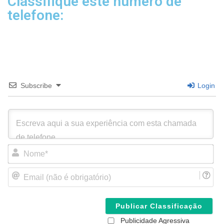
Classifique este número de
telefone:
Subscribe
Login
N
o
m
E
e
m
*
a
i
l
(
Publicidade Agressiva
n