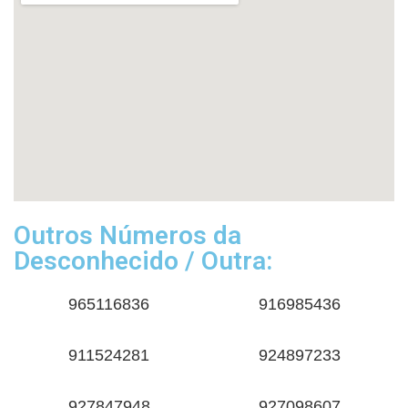
Outros Números da
Desconhecido / Outra:
965116836
916985436
911524281
924897233
927847948
927098607