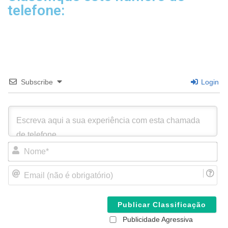
telefone:
Subscribe
Login
N
o
m
E
e
m
*
a
i
l
(
Publicidade Agressiva
n