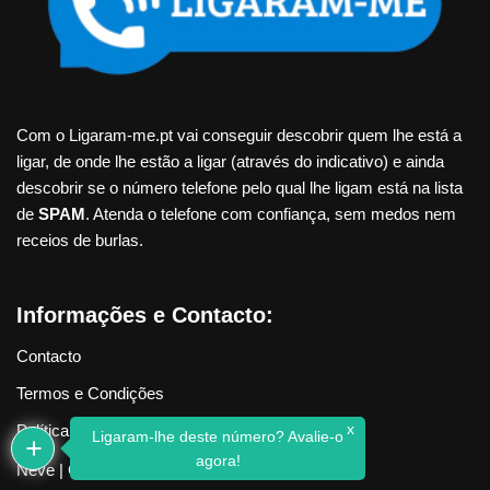
Com o Ligaram-me.pt vai conseguir descobrir quem lhe está a
ligar, de onde lhe estão a ligar (através do indicativo) e ainda
descobrir se o número telefone pelo qual lhe ligam está na lista
de
SPAM
. Atenda o telefone com confiança, sem medos nem
receios de burlas.
Informações e Contacto:
Contacto
Termos e Condições
x
Política de Privacidade
Ligaram-lhe deste número? Avalie-o
agora!
Neve
| Criado com
WordPress