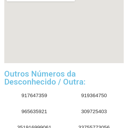
Outros Números da
Desconhecido / Outra:
917647359
919364750
965635921
309725403
351916999061
33755773056