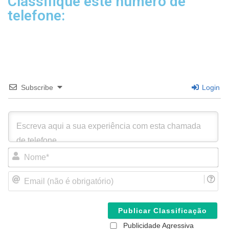
Classifique este número de
telefone:
Subscribe
Login
N
o
m
E
e
m
*
a
i
l
(
Publicidade Agressiva
n