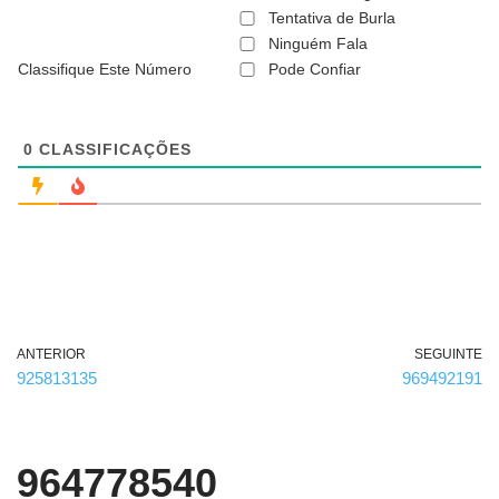
ã
Tentativa de Burla
o
Ninguém Fala
é
Classifique Este Número
Pode Confiar
o
b
r
i
g
0
CLASSIFICAÇÕES
a
t
ó
r
i
o
)
ANTERIOR
SEGUINTE
925813135
969492191
964778540