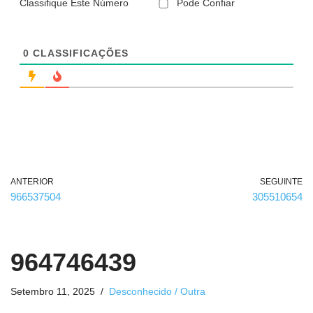
o
Classifique Este Número
Pode Confiar
b
r
i
g
0
CLASSIFICAÇÕES
a
t
ó
r
i
o
)
ANTERIOR
SEGUINTE
966537504
305510654
964746439
Setembro 11, 2025
Desconhecido / Outra