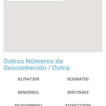
Outros Números da
Desconhecido / Outra:
917647359
919364750
965635921
309725403
351916999061
33755773056