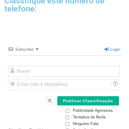
Classifique este número de
telefone:
Subscribe
Login
N
o
m
E
e
m
*
a
i
l
(
Publicidade Agressiva
n
ã
Tentativa de Burla
o
Ninguém Fala
é