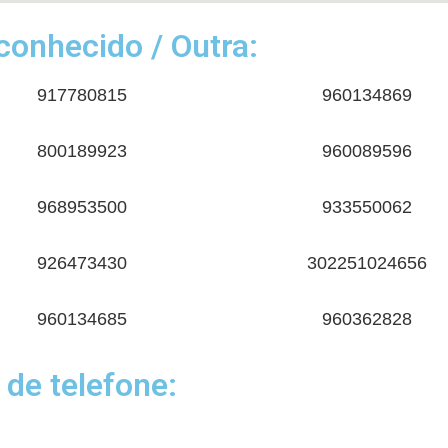
onhecido / Outra:
917780815
960134869
800189923
960089596
968953500
933550062
926473430
302251024656
960134685
960362828
 de telefone: