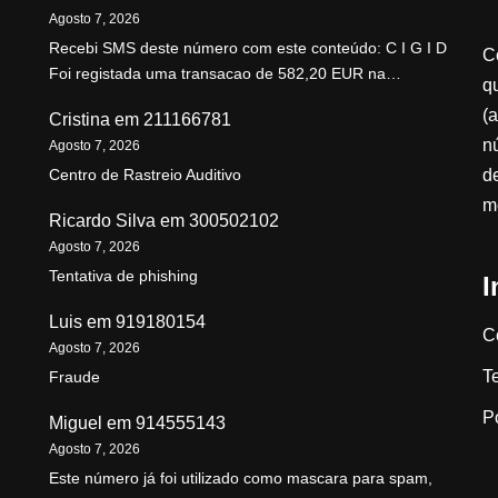
Agosto 7, 2026
Recebi SMS deste número com este conteúdo: C I G I D
C
Foi registada uma transacao de 582,20 EUR na…
qu
(a
Cristina
em
211166781
n
Agosto 7, 2026
d
Centro de Rastreio Auditivo
m
Ricardo Silva
em
300502102
Agosto 7, 2026
Tentativa de phishing
I
Luis
em
919180154
C
Agosto 7, 2026
T
Fraude
P
Miguel
em
914555143
Agosto 7, 2026
Este número já foi utilizado como mascara para spam,