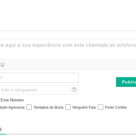
N
o
m
E
e
m
*
a
e Este Número
i
idade Agressiva
Tentativa de Burla
Ninguém Fala
Pode Confiar
l
(
n
ã
S
o