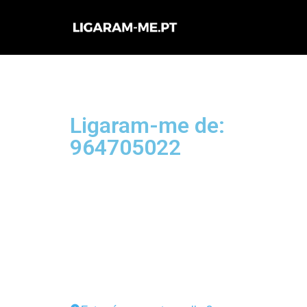
Avançar
para
o
conteúdo
Ligaram-me de:
964705022