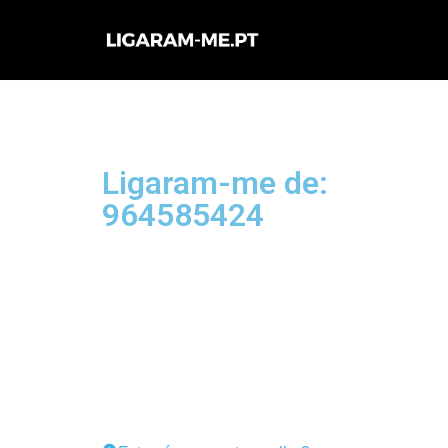
Avançar
para
o
conteúdo
Ligaram-me de:
964585424