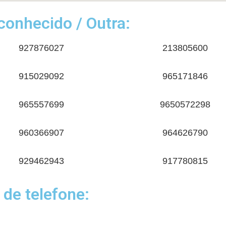
onhecido / Outra:
927876027
213805600
915029092
965171846
965557699
9650572298
960366907
964626790
929462943
917780815
 de telefone: