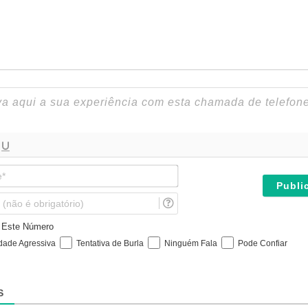
N
o
m
E
e
m
*
a
e Este Número
i
idade Agressiva
Tentativa de Burla
Ninguém Fala
Pode Confiar
l
(
n
ã
S
o