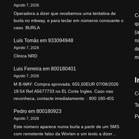
Agosto 7, 2026
Operadora a dizer que recebemos uma tentativa de
C
burla no mbway, e para teclar em números consoante o
qu
caso. BURLA
(a
n
Luís Tomás
em
933094948
Agosto 7, 2026
d
Clinica NRD
m
Luis Ferreira
em
800180401
Agosto 7, 2026
I
M B-WAY: Compra aprovada: 655,50EUR 07/08/2026
18:54 Ref.A5677733 no EL Corte Ingles. Caso nao
C
reconheca, contacte imediatamente: : 800 180-401
T
Pedro
em
800180923
P
Agosto 7, 2026
Este número aparece numa burla a partir de um SMS
com remetente falso da Worten e um texto a dizer…