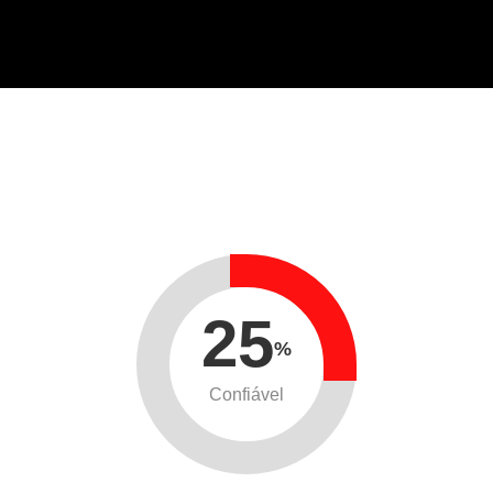
25
%
Confiável