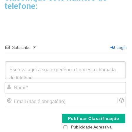
telefone:
Subscribe
Login
N
o
m
E
e
m
*
a
i
l
(
Publicidade Agressiva
n