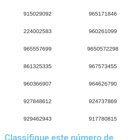
915029092
965171846
224002583
960261099
965557699
9650572298
861325335
967573455
960366907
964626790
927848612
924737869
929462943
917780815
Classifique este número de