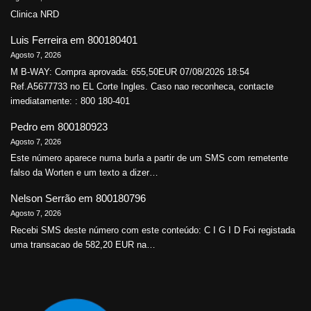
Clinica NRD
Luis Ferreira
em
800180401
Agosto 7, 2026
M B-WAY: Compra aprovada: 655,50EUR 07/08/2026 18:54
Ref.A5677733 no EL Corte Ingles. Caso nao reconheca, contacte
imediatamente: : 800 180-401
Pedro
em
800180923
Agosto 7, 2026
Este número aparece numa burla a partir de um SMS com remetente
falso da Worten e um texto a dizer…
Nelson Serrão
em
800180796
Agosto 7, 2026
Recebi SMS deste número com este conteúdo: C I G I D Foi registada
uma transacao de 582,20 EUR na…