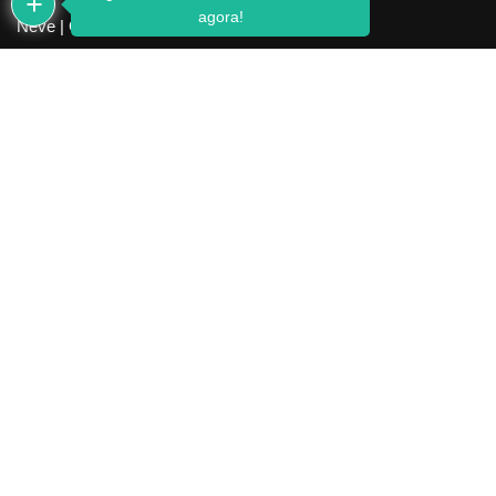
agora!
Neve
| Criado com
WordPress