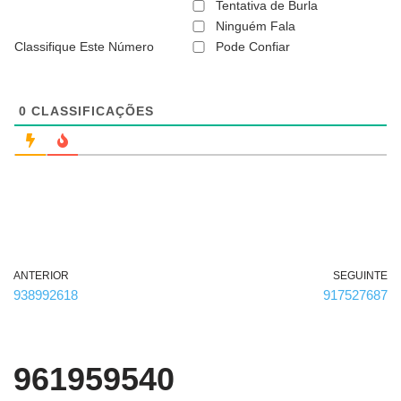
ã
Tentativa de Burla
o
Ninguém Fala
é
Classifique Este Número
Pode Confiar
o
b
r
i
g
0
CLASSIFICAÇÕES
a
t
ó
r
i
o
)
ANTERIOR
SEGUINTE
938992618
917527687
961959540