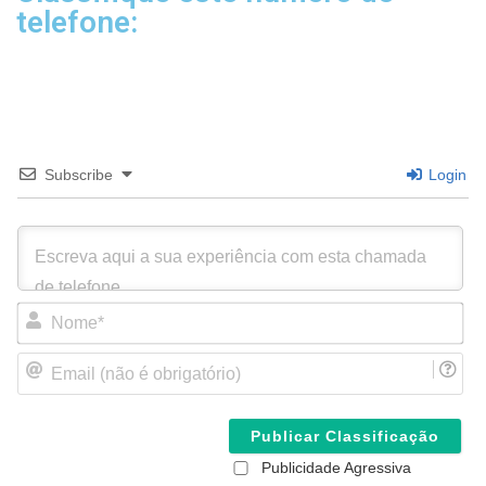
telefone:
Subscribe
Login
N
o
m
E
e
m
*
a
i
l
(
Publicidade Agressiva
n