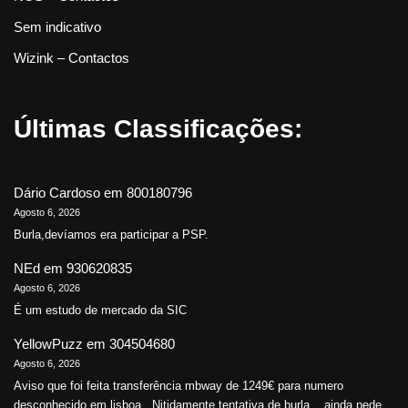
Sem indicativo
Wizink – Contactos
Últimas Classificações:
Dário Cardoso
em
800180796
Agosto 6, 2026
Burla,devíamos era participar a PSP.
NEd
em
930620835
Agosto 6, 2026
É um estudo de mercado da SIC
YellowPuzz
em
304504680
Agosto 6, 2026
Aviso que foi feita transferência mbway de 1249€ para numero
desconhecido em lisboa.. Nitidamente tentativa de burla... ainda pede