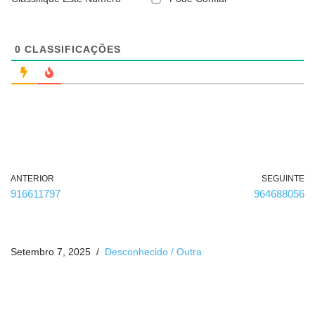
o
b
r
i
g
0
CLASSIFICAÇÕES
a
t
ó
r
i
o
)
ANTERIOR
SEGUINTE
916611797
964688056
Setembro 7, 2025
Desconhecido / Outra