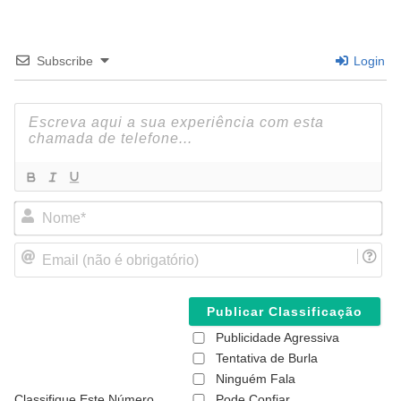
Subscribe
Login
N
o
m
E
e
m
*
a
i
l
(
Publicidade Agressiva
n
ã
Tentativa de Burla
o
Ninguém Fala
é
Classifique Este Número
Pode Confiar