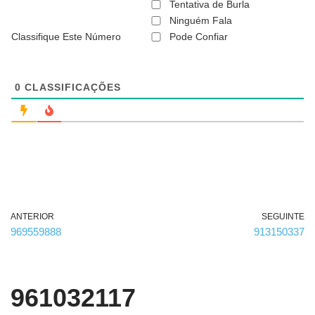
ã
Tentativa de Burla
o
Ninguém Fala
é
Classifique Este Número
Pode Confiar
o
b
r
i
g
0
CLASSIFICAÇÕES
a
t
ó
r
i
o
)
ANTERIOR
SEGUINTE
969559888
913150337
961032117