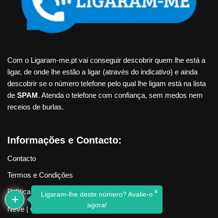
Com o Ligaram-me.pt vai conseguir descobrir quem lhe está a
ligar, de onde lhe estão a ligar (através do indicativo) e ainda
descobrir se o número telefone pelo qual lhe ligam está na lista
de
SPAM
. Atenda o telefone com confiança, sem medos nem
receios de burlas.
Informações e Contacto:
Contacto
Termos e Condições
x
Política de Privacidade
Ligaram-lhe deste número? Avalie-o
agora!
Neve
| Criado com
WordPress