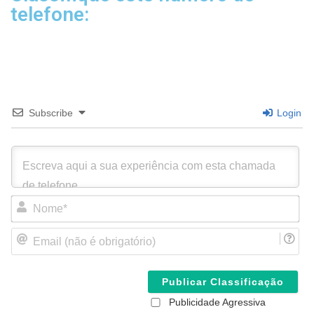
telefone:
Subscribe
Login
N
o
m
E
e
m
*
a
i
l
(
Publicidade Agressiva
n