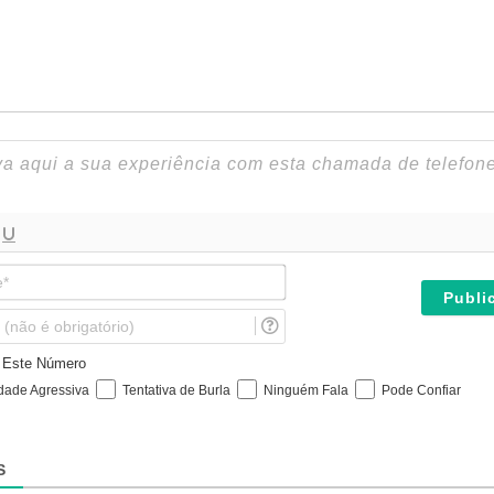
N
o
m
E
e
m
*
a
e Este Número
i
idade Agressiva
Tentativa de Burla
Ninguém Fala
Pode Confiar
l
(
n
ã
S
o