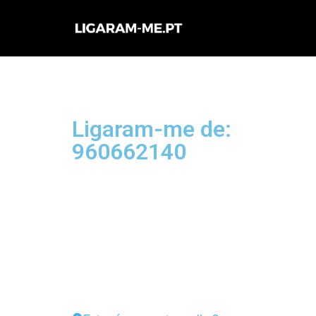
Avançar
para
o
conteúdo
Ligaram-me de:
960662140