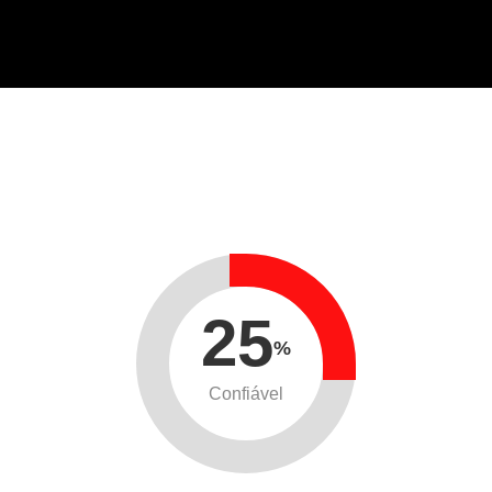
25
%
Confiável