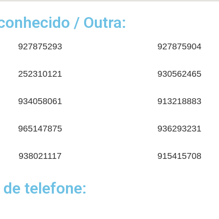
onhecido / Outra:
927875293
927875904
252310121
930562465
934058061
913218883
965147875
936293231
938021117
915415708
 de telefone: