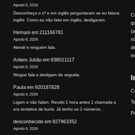
Agosto 6, 2026
Desconheço o nº e em inglês perguntaram se eu falava
C
inglês. Como eu não falei em inglês, desligaram.
qu
(a
Hernani
em
211166781
n
Agosto 6, 2026
d
Atendi e ninguém fala.
m
Antero Julião
em
938021117
Agosto 6, 2026
Ningue fala e desligam de seguida
I
Paula
em
920187828
C
Agosto 6, 2026
T
Ligam e não falam. Recebi 1 hora antes 1 chamada e
era tentativa de burla. Já tenho os 2 números…
P
desconhecido
em
927963352
Agosto 6, 2026