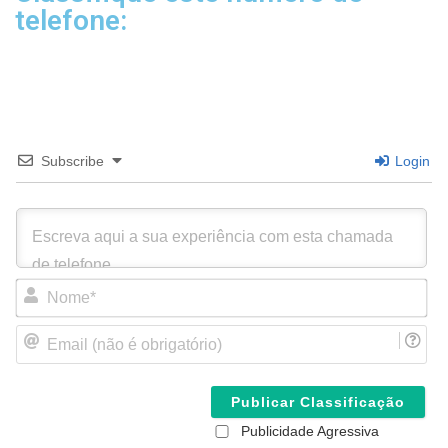
telefone:
Subscribe
Login
N
o
m
E
e
m
*
a
i
l
(
Publicidade Agressiva
n