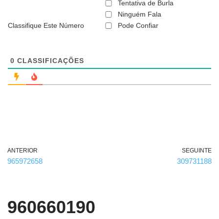
ã
Tentativa de Burla
o
Ninguém Fala
é
Classifique Este Número
Pode Confiar
o
b
r
i
g
0
CLASSIFICAÇÕES
a
t
ó
r
i
o
)
ANTERIOR
SEGUINTE
965972658
309731188
960660190