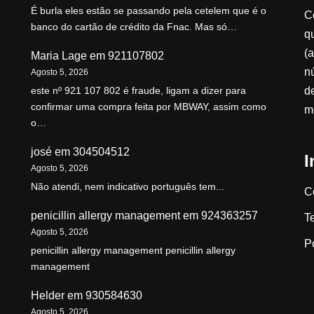
É burla eles estão se passando pela cetelem que é o
C
banco do cartão de crédito da Fnac. Mas só…
qu
(a
Maria Lage
em
921107802
n
Agosto 5, 2026
d
este nº 921 107 802 é fraude, ligam a dizer para
confirmar uma compra feita por MBWAY, assim como
m
o…
josé
em
304504512
I
Agosto 5, 2026
Não atendi, nem indicativo português tem...
C
penicillin allergy management
em
924363257
T
Agosto 5, 2026
P
penicillin allergy management penicillin allergy
management
Helder
em
930584630
Agosto 5, 2026