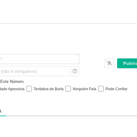
N
o
m
E
e
m
*
a
e Este Número
i
dade Agressiva
Tentativa de Burla
Ninguém Fala
Pode Confiar
l
(
n
ã
S
o
é
o
b
r