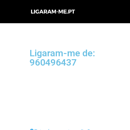
Avançar
para
o
conteúdo
Ligaram-me de:
960496437