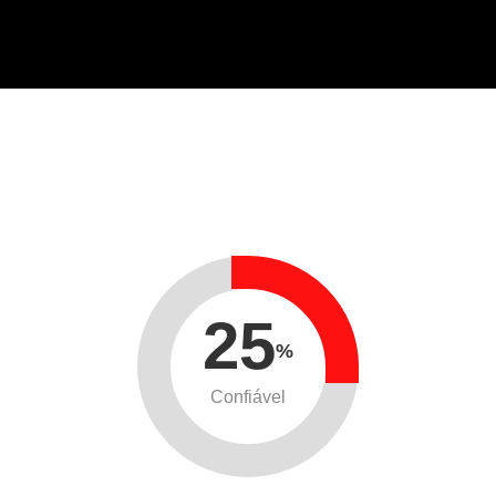
25
%
Confiável