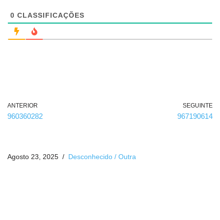
i
g
0
CLASSIFICAÇÕES
a
t
ó
r
i
o
)
ANTERIOR
SEGUINTE
960360282
967190614
Agosto 23, 2025
Desconhecido / Outra