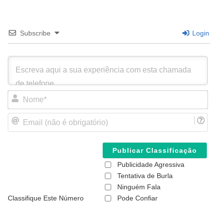
Subscribe
Login
N
o
m
E
e
m
*
a
i
l
(
Publicidade Agressiva
n
ã
Tentativa de Burla
o
Ninguém Fala
é
Classifique Este Número
Pode Confiar
o
b
r