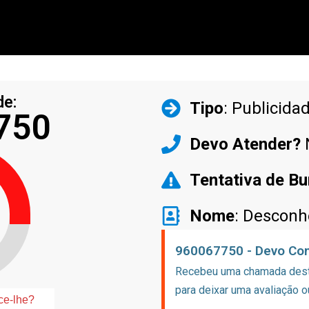
de:
Tipo
: Publicida
750
Devo Atender?
Tentativa de Bu
Nome
: Desconh
960067750 - Devo Con
Recebeu uma chamada deste
para deixar uma avaliação o
ce-lhe?