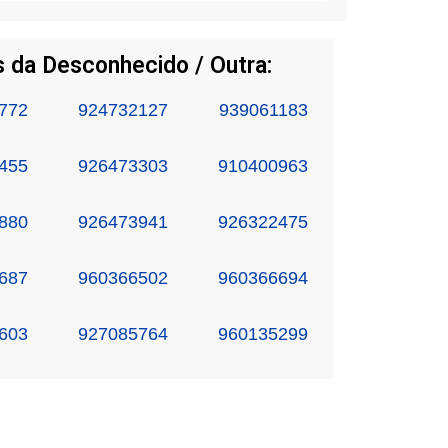
 da Desconhecido / Outra:
772
924732127
939061183
455
926473303
910400963
880
926473941
926322475
687
960366502
960366694
603
927085764
960135299