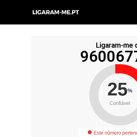
Avançar
para
o
conteúdo
Ligaram-me 
960067
25
%
Confiável
Este número perten