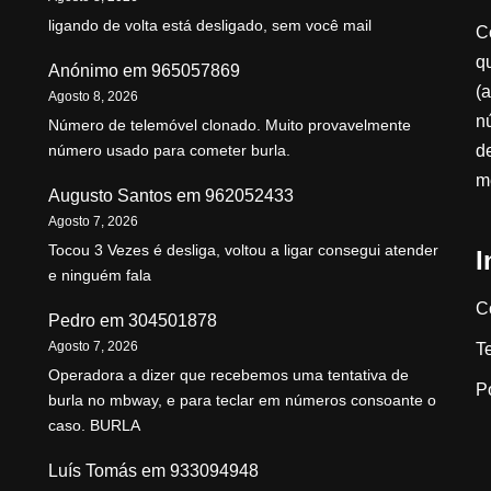
ligando de volta está desligado, sem você mail
C
qu
Anónimo
em
965057869
(a
Agosto 8, 2026
n
Número de telemóvel clonado. Muito provavelmente
d
número usado para cometer burla.
m
Augusto Santos
em
962052433
Agosto 7, 2026
Tocou 3 Vezes é desliga, voltou a ligar consegui atender
I
e ninguém fala
C
Pedro
em
304501878
Agosto 7, 2026
T
Operadora a dizer que recebemos uma tentativa de
P
burla no mbway, e para teclar em números consoante o
caso. BURLA
Luís Tomás
em
933094948