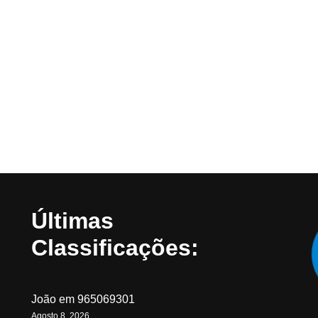
Últimas
Classificações:
João
em
965069301
Agosto 8, 2026