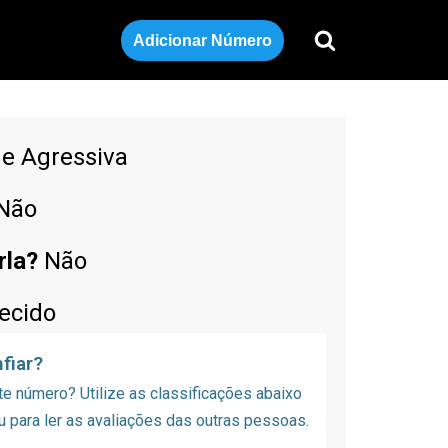
Adicionar Número
de Agressiva
Não
rla?
Não
ecido
fiar?
 número? Utilize as classificações abaixo
u para ler as avaliações das outras pessoas.