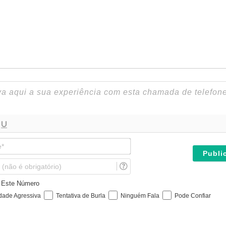
N
o
m
E
e
m
*
a
e Este Número
i
idade Agressiva
Tentativa de Burla
Ninguém Fala
Pode Confiar
l
(
n
ã